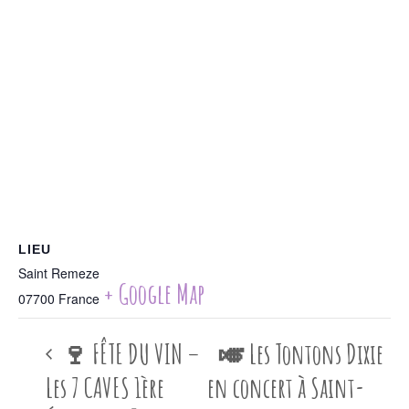
LIEU
Saint Remeze
+ Google Map
07700
France
🍷 FÊTE DU VIN –
🎺 Les Tontons Dixie
Les 7 CAVES 1ère
en concert à Saint-