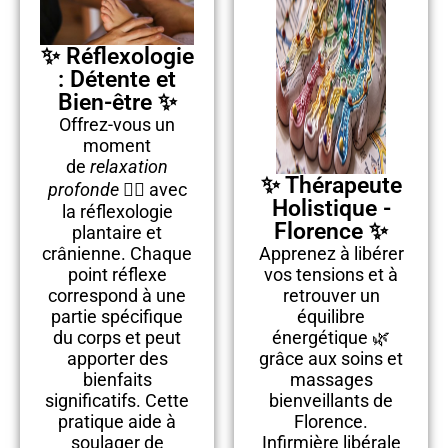
✨ Réflexologie
: Détente et
Bien-être ✨
Offrez-vous un
moment
de
relaxation
✨ Thérapeute
profonde
🧘‍♀️ avec
Holistique -
la réflexologie
Florence ✨
plantaire et
crânienne. Chaque
Apprenez à libérer
point réflexe
vos tensions et à
correspond à une
retrouver un
partie spécifique
équilibre
du corps et peut
énergétique 🌿
apporter des
grâce aux soins et
bienfaits
massages
significatifs. Cette
bienveillants de
pratique aide à
Florence.
soulager de
Infirmière libérale