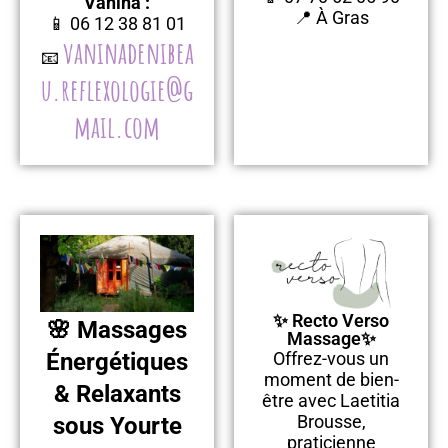
Vanina :
📍 À Gras
📱 06 12 38 81 01
vaninadenibea
📧
u.reflexologie@g
mail.com
✨ Recto Verso
🌸 Massages
Massage✨
Énergétiques
Offrez-vous un
moment de bien-
& Relaxants
être avec Laetitia
Brousse,
sous Yourte
praticienne