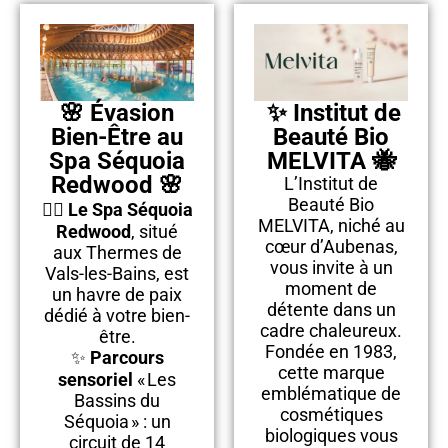
🌸
Évasion
✨ Institut de
Bien-Être au
Beauté Bio
Spa Séquoia
MELVITA 🐝
Redwood
🌸
L’Institut de
Beauté Bio
💆‍♀️
Le Spa Séquoia
MELVITA, niché au
Redwood
, situé
cœur d’Aubenas,
aux Thermes de
vous invite à un
Vals-les-Bains, est
moment de
un havre de paix
détente dans un
dédié à votre bien-
cadre chaleureux.
être.
Fondée en 1983,
✨
Parcours
cette marque
sensoriel
« Les
emblématique de
Bassins du
cosmétiques
Séquoia » : un
biologiques vous
circuit de 14