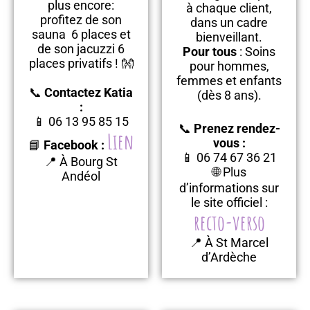
plus encore:
à chaque client,
profitez de son
dans un cadre
sauna 6 places et
bienveillant.
de son jacuzzi 6
Pour tous
: Soins
places privatifs ! 👐
pour hommes,
femmes et enfants
📞
Contactez Katia
(dès 8 ans).
:
📱 06 13 95 85 15
📞
Prenez rendez-
Lien
vous :
📘
Facebook :
📱 06 74 67 36 21
📍 À Bourg St
🌐 Plus
Andéol
d’informations sur
le site officiel :
recto-verso
📍 À St Marcel
d’Ardèche