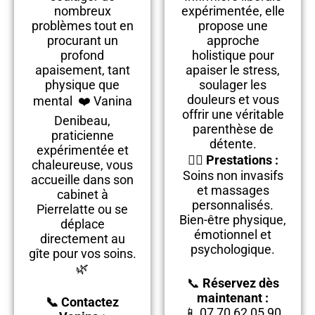
nombreux
expérimentée, elle
problèmes tout en
propose une
procurant un
approche
profond
holistique pour
apaisement, tant
apaiser le stress,
physique que
soulager les
douleurs et vous
mental ❤️ Vanina
offrir une véritable
Denibeau,
parenthèse de
praticienne
détente.
expérimentée et
💆‍♀️
Prestations :
chaleureuse, vous
Soins non invasifs
accueille dans son
et massages
cabinet à
personnalisés.
Pierrelatte ou se
Bien-être physique,
déplace
émotionnel et
directement au
psychologique.
gîte pour vos soins.
🌿
📞
Réservez dès
maintenant :
📞 Contactez
📱 07 70 62 05 90