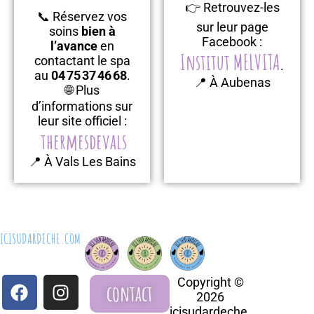
👉 Retrouvez-les
📞 Réservez vos
sur leur page
soins
bien à
Facebook :
l’avance
en
Institut MELVITA
contactant le spa
.
au
04 75 37 46 68
.
📍 À Aubenas
🌐 Plus
d’informations sur
leur site officiel :
thermesdevals
📍 À Vals Les Bains
ICISUDARDECHE.COM
Copyright ©
contact
2026
icisudardeche.