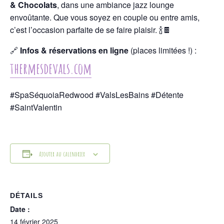
& Chocolats
, dans une ambiance jazz lounge
envoûtante. Que vous soyez en couple ou entre amis,
c’est l’occasion parfaite de se faire plaisir. 🍾🍫
🔗
Infos & réservations en ligne
(places limitées !) :
thermesdevals.com
#SpaSéquoiaRedwood #ValsLesBains #Détente
#SaintValentin
Ajouter au calendrier
DÉTAILS
Date :
14 février 2025