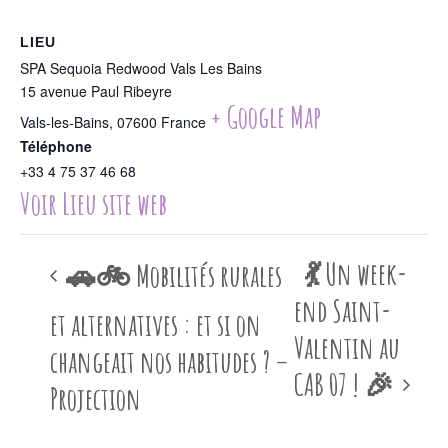
LIEU
SPA Sequoia Redwood Vals Les Bains
15 avenue Paul Ribeyre
+ Google Map
Vals-les-Bains
,
07600
France
Téléphone
+33 4 75 37 46 68
Voir Lieu site web
💃 Un week-
🚗🚲 Mobilités rurales
end Saint-
et alternatives : et si on
Valentin au
changeait nos habitudes ? –
CAB 07 ! 🎉
Projection